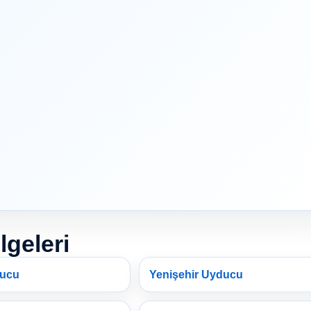
lgeleri
ducu
Yenişehir Uyducu