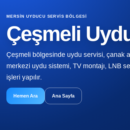
MERSIN UYDUCU SERVIS BÖLGESI
Çeşmeli Uyd
Çeşmeli bölgesinde uydu servisi, çanak 
merkezi uydu sistemi, TV montajı, LNB se
işleri yapılır.
Hemen Ara
Ana Sayfa