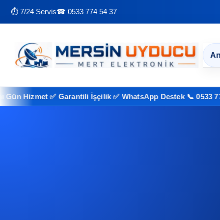
⏱ 7/24 Servis
☎ 0533 774 54 37
An
izmet ✅ Garantili İşçilik ✅ WhatsApp Destek 📞 0533 774 54 37