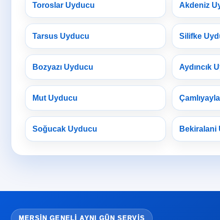
Toroslar Uyducu
Akdeniz U
Tarsus Uyducu
Silifke Uy
Bozyazı Uyducu
Aydıncık 
Mut Uyducu
Çamlıyayl
Soğucak Uyducu
Bekiralani
MERSIN GENELI AYNI GÜN SERVIS