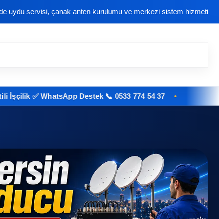
nde uydu servisi, çanak anten kurulumu ve merkezi sistem hizmeti
ik ✅ WhatsApp Destek 📞 0533 774 54 37