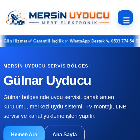
☰
n Hizmet ✅ Garantili İşçilik ✅ WhatsApp Destek 📞 0533 774 54 37
MERSIN UYDUCU SERVIS BÖLGESI
Gülnar Uyducu
Gülnar bölgesinde uydu servisi, çanak anten
kurulumu, merkezi uydu sistemi, TV montajı, LNB
servisi ve kanal yükleme işleri yapılır.
Hemen Ara
Ana Sayfa