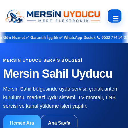
☰
n Hizmet ✅ Garantili İşçilik ✅ WhatsApp Destek 📞 0533 774 54 37
MERSIN UYDUCU SERVIS BÖLGESI
Mersin Sahil Uyducu
Mersin Sahil bölgesinde uydu servisi, çanak anten
kurulumu, merkezi uydu sistemi, TV montajı, LNB
servisi ve kanal yükleme işleri yapılır.
Hemen Ara
Ana Sayfa