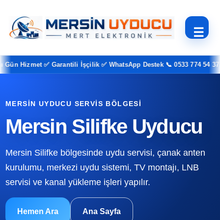
☰
n Hizmet ✅ Garantili İşçilik ✅ WhatsApp Destek 📞 0533 774 54 37
MERSIN UYDUCU SERVIS BÖLGESI
Mersin Silifke Uyducu
Mersin Silifke bölgesinde uydu servisi, çanak anten
kurulumu, merkezi uydu sistemi, TV montajı, LNB
servisi ve kanal yükleme işleri yapılır.
Hemen Ara
Ana Sayfa