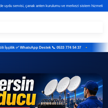
nde uydu servisi, çanak anten kurulumu ve merkezi sistem hizmeti
ik ✅ WhatsApp Destek 📞 0533 774 54 37