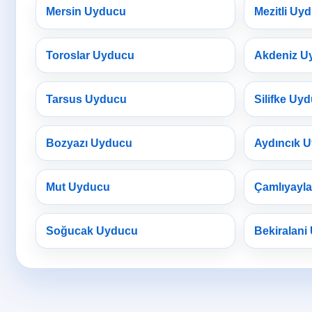
Mersin Uyducu
Mezitli Uy
Toroslar Uyducu
Akdeniz U
Tarsus Uyducu
Silifke Uy
Bozyazı Uyducu
Aydıncık 
Mut Uyducu
Çamlıyayl
Soğucak Uyducu
Bekiralani