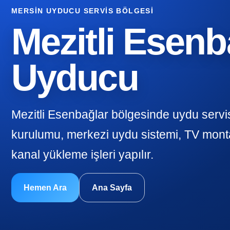
MERSIN UYDUCU SERVIS BÖLGESI
Mezitli Esenb
Uyducu
Mezitli Esenbağlar bölgesinde uydu servi
kurulumu, merkezi uydu sistemi, TV monta
kanal yükleme işleri yapılır.
Hemen Ara
Ana Sayfa