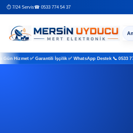
⏱ 7/24 Servis
☎ 0533 774 54 37
An
izmet ✅ Garantili İşçilik ✅ WhatsApp Destek 📞 0533 774 54 37