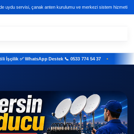
nde uydu servisi, çanak anten kurulumu ve merkezi sistem hizmeti
ik ✅ WhatsApp Destek 📞 0533 774 54 37