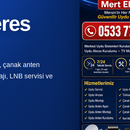
eres
, çanak anten
jı, LNB servisi ve