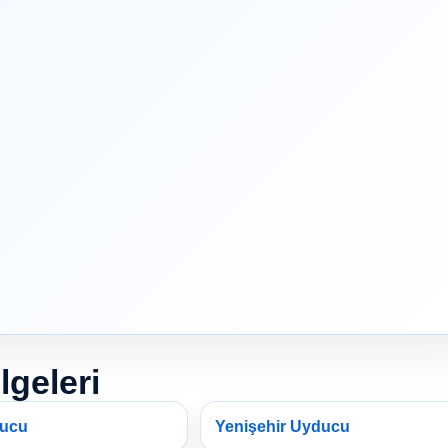
lgeleri
ducu
Yenişehir Uyducu