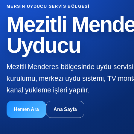
MERSIN UYDUCU SERVIS BÖLGESI
Mezitli Mend
Uyducu
Mezitli Menderes bölgesinde uydu servisi
kurulumu, merkezi uydu sistemi, TV monta
kanal yükleme işleri yapılır.
Hemen Ara
Ana Sayfa