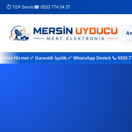
⏱ 7/24 Servis
☎ 0533 774 54 37
An
izmet ✅ Garantili İşçilik ✅ WhatsApp Destek 📞 0533 774 54 37