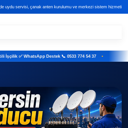
nde uydu servisi, çanak anten kurulumu ve merkezi sistem hizmeti
ik ✅ WhatsApp Destek 📞 0533 774 54 37