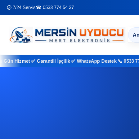
⏱ 7/24 Servis
☎ 0533 774 54 37
An
izmet ✅ Garantili İşçilik ✅ WhatsApp Destek 📞 0533 774 54 37