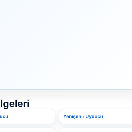
lgeleri
ducu
Yenişehir Uyducu