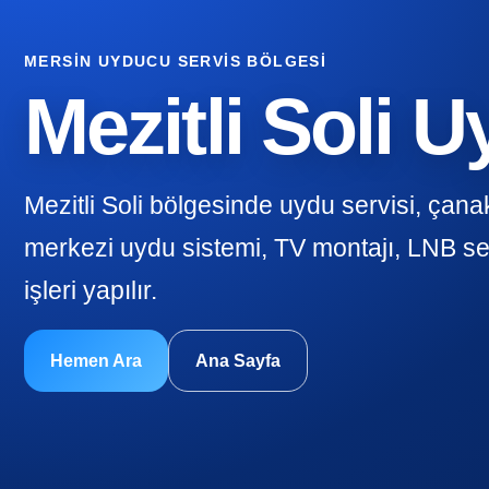
MERSIN UYDUCU SERVIS BÖLGESI
Mezitli Soli 
Mezitli Soli bölgesinde uydu servisi, çan
merkezi uydu sistemi, TV montajı, LNB se
işleri yapılır.
Hemen Ara
Ana Sayfa