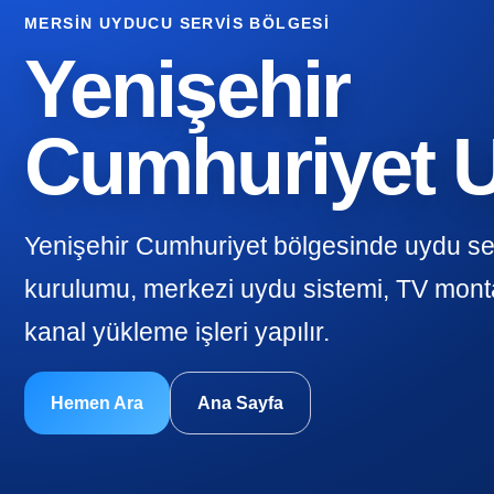
MERSIN UYDUCU SERVIS BÖLGESI
Yenişehir
Cumhuriyet 
Yenişehir Cumhuriyet bölgesinde uydu se
kurulumu, merkezi uydu sistemi, TV monta
kanal yükleme işleri yapılır.
Hemen Ara
Ana Sayfa