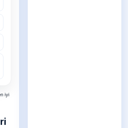
n iyi
ri