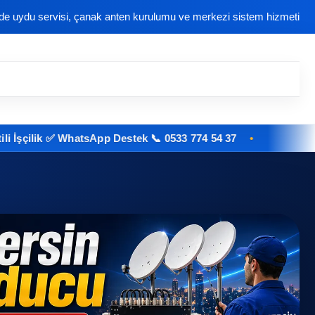
nde uydu servisi, çanak anten kurulumu ve merkezi sistem hizmeti
ik ✅ WhatsApp Destek 📞 0533 774 54 37