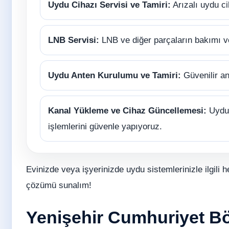
Uydu Cihazı Servisi ve Tamiri:
Arızalı uydu ci
LNB Servisi:
LNB ve diğer parçaların bakımı 
Uydu Anten Kurulumu ve Tamiri:
Güvenilir an
Kanal Yükleme ve Cihaz Güncellemesi:
Uydu 
işlemlerini güvenle yapıyoruz.
Evinizde veya işyerinizde uydu sistemlerinizle ilgili h
çözümü sunalım!
Yenişehir Cumhuriyet Böl