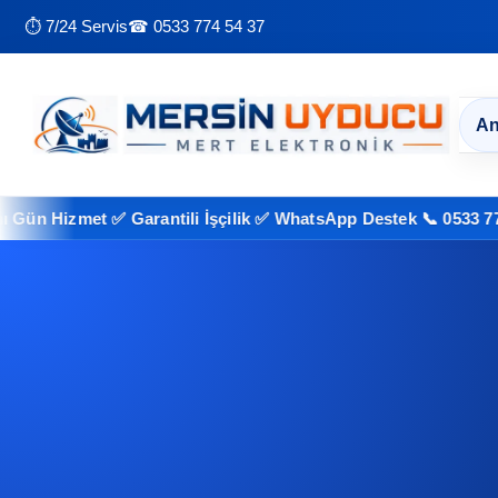
⏱ 7/24 Servis
☎ 0533 774 54 37
An
zmet ✅ Garantili İşçilik ✅ WhatsApp Destek 📞 0533 774 54 37