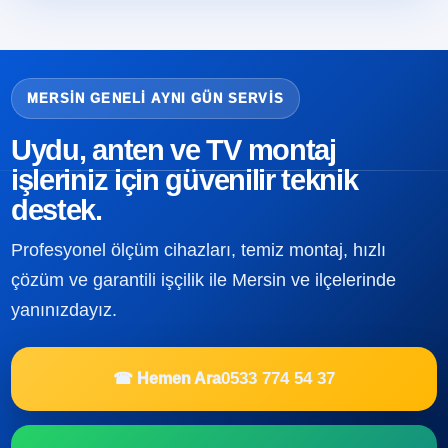
MERSIN GENELI AYNI GÜN SERVIS
Uydu, anten ve TV montaj
işleriniz için güvenilir teknik
destek.
Profesyonel ölçüm cihazları, temiz montaj, hızlı
çözüm ve garantili işçilik ile Mersin ve ilçelerinde
yanınızdayız.
0533 774 54 37
☎ Hemen Ara